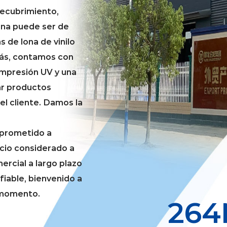
recubrimiento,
lona puede ser de
s de lona de vinilo
ás, contamos con
impresión UV y una
ar productos
el cliente. Damos la
mprometido a
icio considerado a
ercial a largo plazo
fiable, bienvenido a
r momento.
300