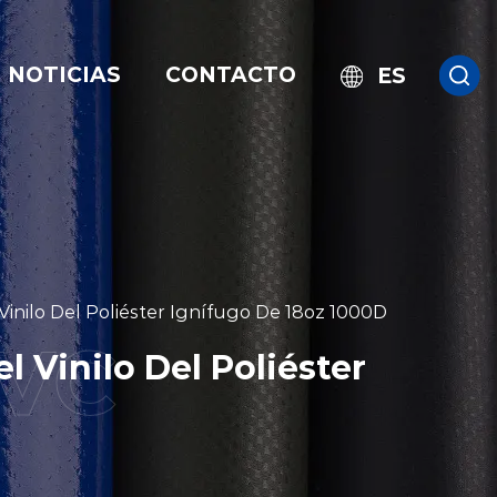
NOTICIAS
CONTACTO
ES
Vinilo Del Poliéster Ignífugo De 18oz 1000D
 Vinilo Del Poliéster