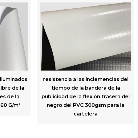
mencias del
Materia prima imprimible de la
a de la
malla del PVC de las banderas
trasera del
publicitarias de la bandera flexible
 para la
del PVC de 220gsm Frontlit