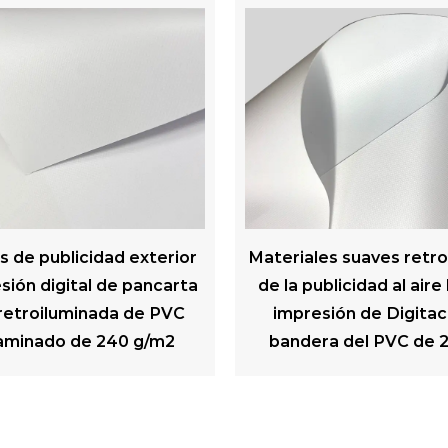
s suaves retroiluminados
resistencia a las incle
icidad al aire libre de la
tiempo de la bander
ón de Digitaces de la
publicidad de la flexión 
 del PVC de 260 G/m²
negro del PVC 300gsm
cartelera