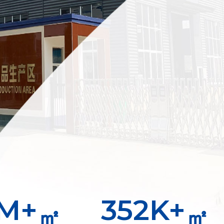
M+
400
K+
㎡
㎡