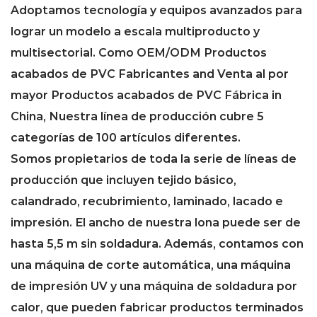
de aire forzado.
Adoptamos tecnología y equipos avanzados para
Diseño e instalación
lograr un modelo a escala multiproducto y
El diseño e instalación de conductos de
multisectorial. Como
OEM/ODM Productos
ventilación debe cumplir con normas y
acabados de PVC Fabricantes
and
Venta al por
reglamentos específicos para garantizar
mayor Productos acabados de PVC Fábrica in
su rendimiento y seguridad. Las
China
, Nuestra línea de producción cubre 5
consideraciones de diseño incluyen
categorías de 100 artículos diferentes.
caudal de aire, pérdida de presión,
Somos propietarios de toda la serie de líneas de
control de ruido, entre otras. Durante la
producción que incluyen tejido básico,
instalación, es fundamental garantizar
calandrado, recubrimiento, laminado, lacado e
conexiones seguras y a prueba de fugas,
impresión. El ancho de nuestra lona puede ser de
soportes resistentes y ajustes flexibles
hasta 5,5 m sin soldadura. Además, contamos con
de las válvulas. Además, es necesario
una máquina de corte automática, una máquina
realizar un mantenimiento y limpieza
de impresión UV y una máquina de soldadura por
periódicos de los conductos de
calor, que pueden fabricar productos terminados