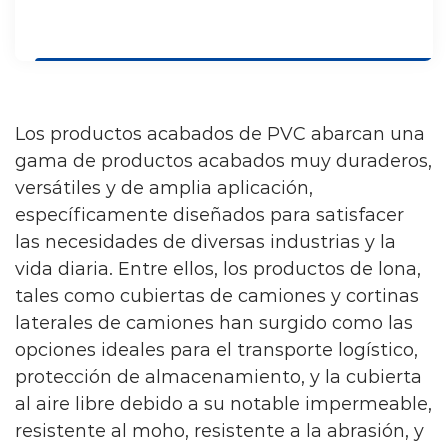
Funciones:
necesidades de diversos entornos
Ventilación e intercambio de aire: al
complejos, y sus ventajas, como una
ubicar estratégicamente las entradas y
larga vida útil, un buen efecto
salidas de aire, facilita el intercambio
impermeable y un bajo costo de
Los productos acabados de PVC abarcan una
efectivo de aire interior y exterior,
mantenimiento, son muy favorecidas
gama de productos acabados muy duraderos,
mejorando la calidad del aire interior.
por la industria de la construcción.
versátiles y de amplia aplicación,
Eliminación de gases de escape: en las
La manguera plana de PVC está
específicamente diseñados para satisfacer
cocinas de restaurantes, hoteles y
diseñada para aplicaciones livianas y
las necesidades de diversas industrias y la
establecimientos similares, los
pesadas; las mangueras se usan
vida diaria. Entre ellos, los productos de lona,
conductos de ventilación sirven como
tales como cubiertas de camiones y cortinas
comúnmente en equipos agrícolas.
laterales de camiones han surgido como las
dispositivos primarios de control de la
Donde se requiere un flujo continuo de
opciones ideales para el transporte logístico,
contaminación y descargan gases
agua a través de sistemas de riego.
protección de almacenamiento, y la cubierta
nocivos como los vapores de aceite de
Otras aplicaciones incluyen bombas de
al aire libre debido a su notable impermeable,
cocina.
agua, piscinas y spas,
construcción,
resistente al moho, resistente a la abrasión, y
Suministro de aire y refrigeración: en los
minas y marina.