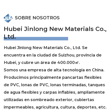
Principio de funcionamiento
El principio de funcionamiento de los
SOBRE NOSOTROS
conductos de ventilación se basa en los
Hubei Jinlong New Materials Co.,
principios del movimiento del aire. En
Ltd.
los sistemas de ventilación natural, el
aire circula entre las entradas y salidas
Hubei Jinlong New Materials Co., Ltd. Se
de aire, refrescando el aire interior y
encuentra en la ciudad de Suizhou, provincia de
expulsando el aire viciado. En los
Hubei, y cubre un área de 400.000㎡.
sistemas de ventilación forzada, los
Somos una empresa de alta tecnología en China.
dispositivos mecánicos, como los
Producimos principalmente pancartas flexibles
ventiladores, generan energía,
de PVC, lonas de PVC, lonas terminadas, tanques
impulsando el aire para que fluya
de agua flexibles y carpas inflables, ampliamente
rápidamente dentro de los conductos,
utilizadas en sombreado exterior, cubiertas
asegurando el suministro y la extracción
impermeables, agricultura, cultura, deportes, etc.