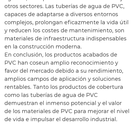
otros sectores. Las tuberías de agua de PVC,
clasificar en varios tipos según sus
capaces de adaptarse a diversos entornos
aplicaciones y características
complejos, prolongan eficazmente la vida útil
estructurales, incluidos conductos de
y reducen los costes de mantenimiento, son
ventilación natural, conductos de
materiales de infraestructura indispensables
ventilación forzada, conductos de
en la construcción moderna.
extracción de humos, etc. Los conductos
En conclusión, los productos acabados de
de ventilación natural dependen
PVC han coseun amplio reconocimiento y
favor del mercado debido a su rendimiento,
principalmente de las diferencias de
amplios campos de aplicación y soluciones
presión del aire y la gravedad para
rentables. Tanto los productos de cobertura
facilitar el flujo de aire natural, mientras
como las tuberías de agua de PVC
que la ventilación forzada Los conductos
demuestran el inmenso potencial y el valor
utilizan dispositivos mecánicos como
de los materiales de PVC para mejorar el nivel
ventiladores y reguladores de volumen
de vida e impulsar el desarrollo industrial.
de aire para aumentar la velocidad y el
volumen del flujo de aire.