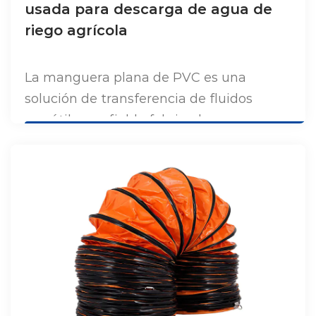
usada para descarga de agua de
riego agrícola
La manguera plana de PVC es una
solución de transferencia de fluidos
versátil y confiable fabricada con
material de cloruro de polivinilo (PVC)
de alta calidad. Diseñada para brindar
flexibilidad y durabilidad, esta
manguera se aplana sin esfuerzo
cuando no está en uso, lo que facilita su
almacenamiento y transporte. Su
construcción liviana, junto con una
resistencia excepcional a la abrasión, los
productos químicos y la radiación UV,