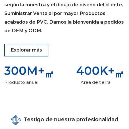
ventilación para mantener su estado
según la muestra y el dibujo de diseño del cliente.
operativo óptimo.
Suministrar
Venta al por mayor Productos
En conclusión, los Conductos de
acabados de PVC
. Damos la bienvenida a pedidos
Ventilación son instalaciones
de OEM y ODM.
indispensables en el sector de la
construcción, industrial y otros,
Explorar más
desempeñando un papel vital en la
mejora de la calidad del aire interior y
300
M+
400
K+
salvaguardando la salud y seguridad del
㎡
㎡
personal.
Producto anual
Área de tierra
Testigo de nuestra profesionalidad