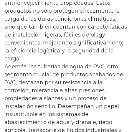
anti-envejecimiento propiedades. Estos
sistemas de aire acondicionado, los
productos no sólo protegen eficazmente la
conductos de ventilación distribuyen
carga de las duras condiciones climáticas,
aire frío, contribuyendo a la reducción
sino que también cuentan con características
de la temperatura interior.
de instalación ligeras, fáciles de plegy
convenientes, mejorando significativamente
Eliminación de polvo y evacuación de
la eficiencia logística y la seguridad de la
humos: en fábricas, talleres y entornos
carga.
similares, los conductos de ventilación
Además, las tuberías de agua de PVC, otro
equipados con dispositivos de
segmento crucial de productos acabados de
eliminación de polvo ayudan a eliminar
PVC, destacan por su resistencia a la
el polvo en suspensión. Durante
corrosión, tolerancia a altas presiones,
emergencias como incendios, también
propiedades aislantes y un proceso de
funcionan como canales de evacuación
instalación sencillo. Desempeñan un papel
de humo.
insustituible en los sistemas de
abastecimiento de agua y drenaje, riego
Tipos y clasificación
agrícola, transporte de fluidos industriales y
Los conductos de ventilación se pueden