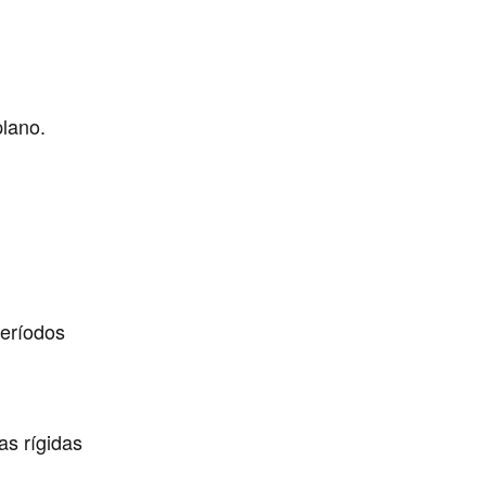
plano.
períodos
as rígidas