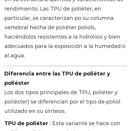
automotriz
rendimiento. Las TPU de poliéter, en
11.2
particular, se caracterizan po su columna
Dispositivos
médicos
vertebral hecha de poliéter poliols,
11.3
haciéndolos resistentes a la hidrólisis y bien
Bienes
adecuados para la exposición a la humedad o
de
al agua.
consumo
12
Diferencia entre las TPU de poliéter y
Procesos
de
poliéster
fabricación
Los dos tipos principales de TPU, poliéter y
para
poliéster) se diferencian por el tipo de poliol
poliéter
utilizado en su síntesis.
TPU
12.1
TPU de poliéter
: Esta variante se hace con
Extrusión