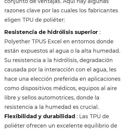
conjunto de ventajas. Aquí hay algunas
Desgaste
razones clave por las cuales los fabricantes
superior
eligen TPU de poliéter:
y
resistencia
Resistencia de hidrólisis superior
:
a
Polyether TPUS Excel en entornos donde
la
están expuestos al agua o la alta humedad.
abrasión
Su resistencia a la hidrólisis, degradación
16
causada por la interacción con el agua, les
Comparación
de
hace una elección preferida en aplicaciones
poliéter
como dispositivos médicos, equipos al aire
tpu
libre y sellos automotrices, donde la
con
resistencia a la humedad es crucial.
otros
Flexibilidad y durabilidad
: Las TPU de
materiales
poliéter ofrecen un excelente equilibrio de
16.1