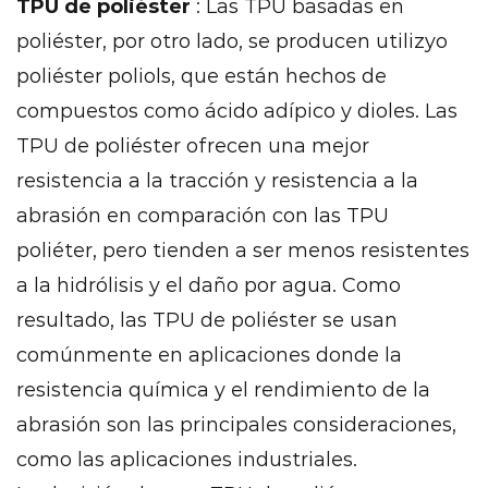
13
TPU de poliéster
: Las TPU basadas en
Ventajas
poliéster, por otro lado, se producen utilizyo
de
poliéster poliols, que están hechos de
usar
compuestos como ácido adípico y dioles. Las
poliéter
TPU de poliéster ofrecen una mejor
tpu
resistencia a la tracción y resistencia a la
14
Conclusión
abrasión en comparación con las TPU
15
poliéter, pero tienden a ser menos resistentes
Ventajas
a la hidrólisis y el daño por agua. Como
de
resultado, las TPU de poliéster se usan
usar
comúnmente en aplicaciones donde la
poliéter
tpu
resistencia química y el rendimiento de la
15.1
abrasión son las principales consideraciones,
Resistencia
como las aplicaciones industriales.
de