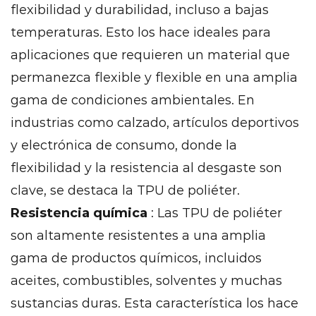
TPU
flexibilidad y durabilidad, incluso a bajas
de
temperaturas. Esto los hace ideales para
poliéter
aplicaciones que requieren un material que
vs.
permanezca flexible y flexible en una amplia
TPU
gama de condiciones ambientales. En
de
poliéster
industrias como calzado, artículos deportivos
16.2
y electrónica de consumo, donde la
Polyether
flexibilidad y la resistencia al desgaste son
TPU
clave, se destaca la TPU de poliéter.
vs.
Resistencia química
: Las TPU de poliéter
caucho
son altamente resistentes a una amplia
16.3
Polyether
gama de productos químicos, incluidos
TPU
aceites, combustibles, solventes y muchas
vs.
sustancias duras. Esta característica los hace
Otros