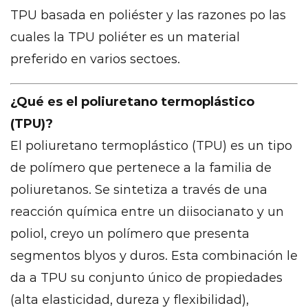
clave
TPU basada en poliéster y las razones po las
de
cuales la TPU poliéter es un material
PolyEElr
preferido en varios sectoes.
TPU
6
¿Qué es el poliuretano termoplástico
Resistencia
química
(TPU)?
7
El poliuretano termoplástico (TPU) es un tipo
Resistencia
de polímero que pertenece a la familia de
a
poliuretanos. Se sintetiza a través de una
la
reacción química entre un diisocianato y un
hidrólisis
8
poliol, creyo un polímero que presenta
Flexibilidad
segmentos blyos y duros. Esta combinación le
y
da a TPU su conjunto único de propiedades
elasticidad
(alta elasticidad, dureza y flexibilidad),
9