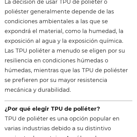
La decisión de usar TPU de poliéter o
hidrólisis
poliéster generalmente depende de las
superior
15.2
condiciones ambientales a las que se
Excelente
expondrá el material, como la humedad, la
resistencia
exposición al agua y la exposición química.
química
Las TPU poliéter a menudo se eligen por su
15.3
resiliencia en condiciones húmedas o
Alta
húmedas, mientras que las TPU de poliéster
flexibilidad
y
se prefieren por su mayor resistencia
durabilidad
mecánica y durabilidad.
15.4
Amplia
¿Por qué elegir TPU de poliéter?
gama
TPU de poliéter
es una opción popular en
de
varias industrias debido a su distintivo
dureza
15.5