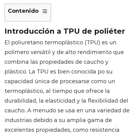
Contenido
1
Introducción a TPU de poliéter
Introducción
a
El poliuretano termoplástico (TPU) es un
TPU
polímero versátil y de alto rendimiento que
de
combina las propiedades de caucho y
poliéter
2
plástico. La TPU es bien conocida po su
¿Qué
capacidad única de procesarse como un
es
termoplástico, al tiempo que ofrece la
el
durabilidad, la elasticidad y la flexibilidad del
poliuretano
caucho. A menudo se usa en una variedad de
termoplástico
industrias debido a su amplia gama de
(TPU)?
3
excelentes propiedades, como resistencia