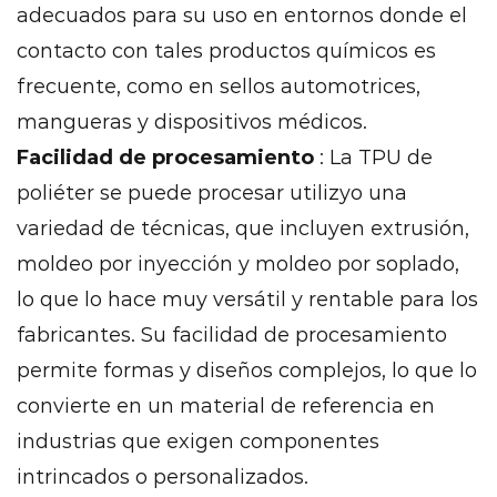
adecuados para su uso en entornos donde el
termoplásticos
contacto con tales productos químicos es
17
Conclusión
frecuente, como en sellos automotrices,
18
mangueras y dispositivos médicos.
Aplicaciones
Facilidad de procesamiento
: La TPU de
de
poliéter se puede procesar utilizyo una
poliéter
variedad de técnicas, que incluyen extrusión,
tpu
18.1
moldeo por inyección y moldeo por soplado,
Industria
lo que lo hace muy versátil y rentable para los
automotriz
fabricantes. Su facilidad de procesamiento
18.2
permite formas y diseños complejos, lo que lo
Dispositivos
convierte en un material de referencia en
médicos
industrias que exigen componentes
18.3
Bienes
intrincados o personalizados.