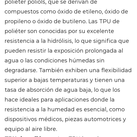
poliéter poliols, que se derivan de
12.2
compuestos como óxido de etileno, óxido de
Moldura
propileno o óxido de butileno. Las TPU de
de
inyección
poliéter son conocidas por su excelente
12.3
resistencia a la hidrólisis, lo que significa que
Moldura
pueden resistir la exposición prolongada al
12.4
agua o las condiciones húmedas sin
Termoformado
degradarse. También exhiben una flexibilidad
12.5
superior a bajas temperaturas y tienen una
Moldura
rotacional
tasa de absorción de agua baja, lo que los
12.6
hace ideales para aplicaciones donde la
Impresión
resistencia a la humedad es esencial, como
3D
dispositivos médicos, piezas automotrices y
(fabricación
equipo al aire libre.
aditiva)