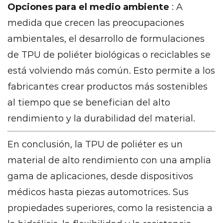
de
Opciones para el medio ambiente
: A
consumo
medida que crecen las preocupaciones
18.4
ambientales, el desarrollo de formulaciones
Aplicaciones
de TPU de poliéter biológicas o reciclables se
industriales
19
está volviendo más común. Esto permite a los
Procesos
fabricantes crear productos más sostenibles
de
al tiempo que se benefician del alto
fabricación
rendimiento y la durabilidad del material.
para
poliéter
En conclusión, la TPU de poliéter es un
TPU
material de alto rendimiento con una amplia
19.1
gama de aplicaciones, desde dispositivos
Extrusión
19.2
médicos hasta piezas automotrices. Sus
Moldura
propiedades superiores, como la resistencia a
de