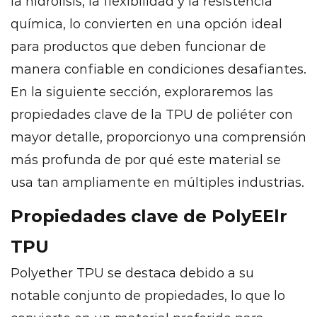
la hidrólisis, la flexibilidad y la resistencia
inyección
química, lo convierten en una opción ideal
19.3
para productos que deben funcionar de
Otras
técnicas
manera confiable en condiciones desafiantes.
de
En la siguiente sección, exploraremos las
procesamiento
propiedades clave de la TPU de poliéter con
20
mayor detalle, proporcionyo una comprensión
Conclusión
más profunda de por qué este material se
usa tan ampliamente en múltiples industrias.
Propiedades clave de PolyEElr
TPU
Polyether TPU se destaca debido a su
notable conjunto de propiedades, lo que lo