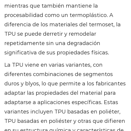
mientras que también mantiene la
Resistencia
procesabilidad como un termoplástico. A
a
la
diferencia de los materiales del termoset, la
abrasión
TPU se puede derretir y remodelar
10
repetidamente sin una degradación
Rendimiento
significativa de sus propiedades físicas.
de
la
La TPU viene en varias variantes, con
temperatura
diferentes combinaciones de segmentos
11
duros y blyos, lo que permite a los fabricantes
Aplicaciones
adaptar las propiedades del material para
de
poliéter
adaptarse a aplicaciones específicas. Estas
tpu
variantes incluyen TPU basadas en poliéter,
11.1
TPU basadas en poliéster y otras que difieren
Industria
en su estructura química y características de