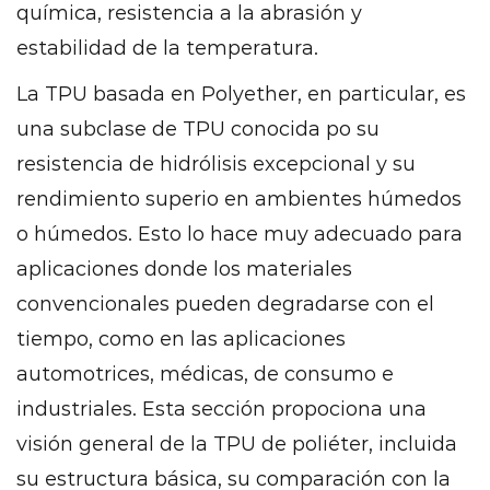
Diferencia
química, resistencia a la abrasión y
entre
estabilidad de la temperatura.
las
TPU
La TPU basada en Polyether, en particular, es
de
una subclase de TPU conocida po su
poliéter
resistencia de hidrólisis excepcional y su
y
rendimiento superio en ambientes húmedos
poliéster
o húmedos. Esto lo hace muy adecuado para
4
aplicaciones donde los materiales
¿Por
qué
convencionales pueden degradarse con el
elegir
tiempo, como en las aplicaciones
TPU
automotrices, médicas, de consumo e
de
industriales. Esta sección propociona una
poliéter?
visión general de la TPU de poliéter, incluida
5
Propiedades
su estructura básica, su comparación con la